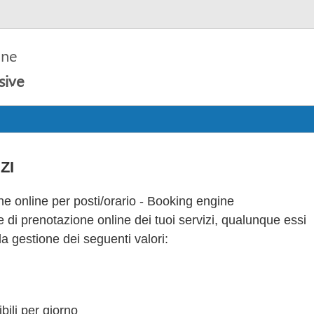
one
sive
Ecommerce
Booking engine
Booking servizi
Ut
ZI
e online per posti/orario - Booking engine
 di prenotazione online dei tuoi servizi, qualunque essi
la gestione dei seguenti valori:
bili per giorno