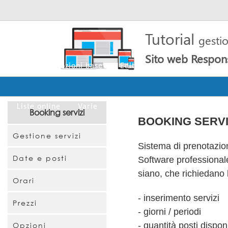
Tutorial
gesti
Sito web Respon
Home
Nozioni base
Editor
Cms
Pagine
Liste online
Varie
Booking servizi
BOOKING SERVI
Gestione servizi
Sistema di prenotazion
Date e posti
Software professionale
siano, che richiedano 
Orari
- inserimento servizi
Prezzi
- giorni / periodi
Opzioni
- quantità posti disponi