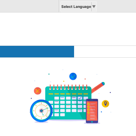
Select Language
▼
enti
Seo
Portale