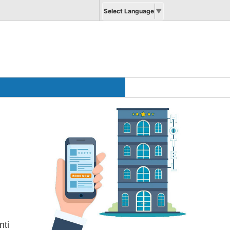
Select Language
▼
enti
Seo
Portale
nti