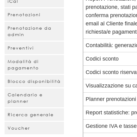
iCal
prenotazione, stati p
Prenotazioni
conferma prenotazioni 
email al Cliente final
Prenotazione da
richiesta/e pagament
admin
Contabilità: generazio
Preventivi
Codici sconto
Modalità di
pagamento
Codici sconto riservat
Blocco disponibilità
Visualizzazione su ca
Calendario e
Planner prenotazioni e
planner
Report statistiche: pr
Ricerca generale
Gestione IVA e tasse
Voucher