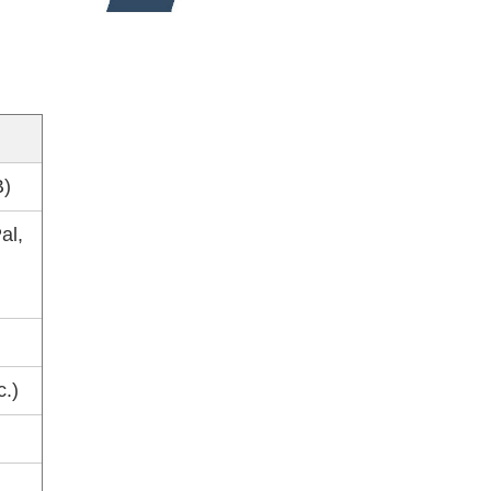
B)
al,
c.)