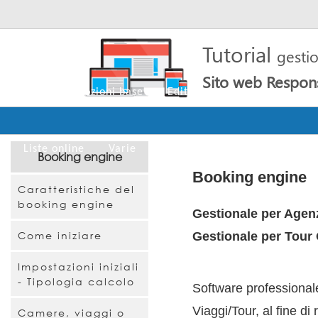
Tutorial
gesti
Sito web Respon
Home
Nozioni base
Editor
Cms
Pagine
Liste online
Varie
Booking engine
Booking engine
Caratteristiche del
booking engine
Gestionale per Agenz
Come iniziare
Gestionale per Tour
Impostazioni iniziali
- Tipologia calcolo
Software professionale
Viaggi/Tour, al fine di
Camere, viaggi o