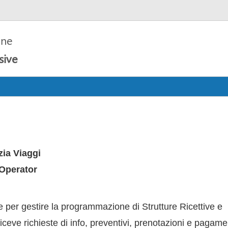
one
sive
Ecommerce
Booking engine
Booking servizi
Ut
ia Viaggi
 Operator
 per gestire la programmazione di Strutture Ricettive e
 riceve richieste di info, preventivi, prenotazioni e pagame