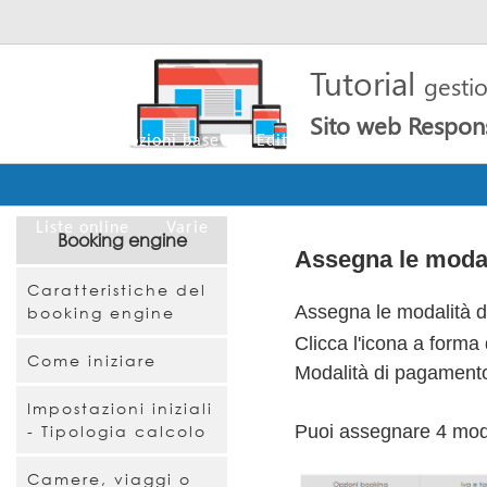
Tutorial
gesti
Sito web Respon
Home
Nozioni base
Editor
Cms
Pagine
Liste online
Varie
Booking engine
Assegna le moda
Caratteristiche del
Assegna le modalità di
booking engine
Clicca l'icona a forma
Come iniziare
Modalità di pagament
Impostazioni iniziali
- Tipologia calcolo
Puoi assegnare 4 modal
Camere, viaggi o