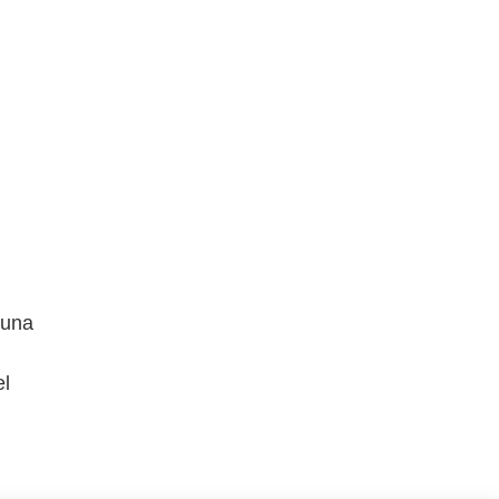
 una
el