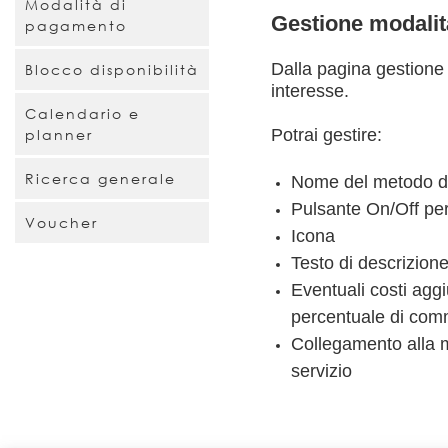
Modalità di
Gestione modali
pagamento
Dalla pagina gestione 
Blocco disponibilità
interesse.
Calendario e
Potrai gestire:
planner
Ricerca generale
Nome del metodo d
Pulsante On/Off per
Voucher
Icona
Testo di descrizion
Eventuali costi agg
percentuale di comm
Collegamento alla m
servizio