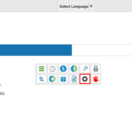
Select Language
▼
enti
Seo
Portale
.
su